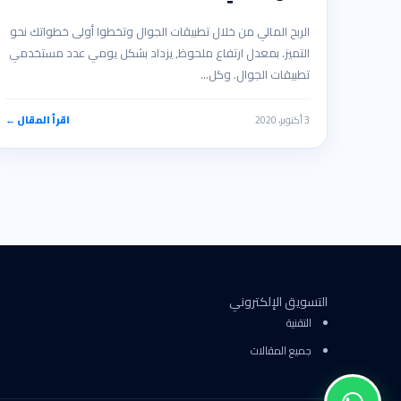
الربح المالي من خلال تطبيقات الجوال وتخطوا أولى خطواتك نحو
التميز. بمعدل ارتفاع ملحوظ, يزداد بشكل يومي عدد مستخدمي
تطبيقات الجوال. وكل…
3 أكتوبر، 2020
اقرأ المقال ←
التسويق الإلكتروني
التقنية
جميع المقالات