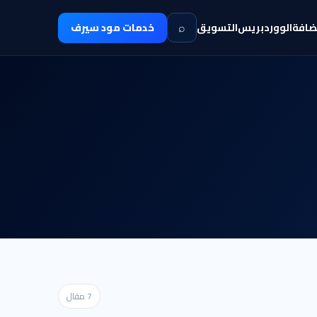
⌕
ضافة
الووردبريس
التسويق
خدمات مود سيرف
7 مقال