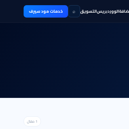
⌕
ضافة
الووردبريس
التسويق
خدمات مود سيرف
1 مقال