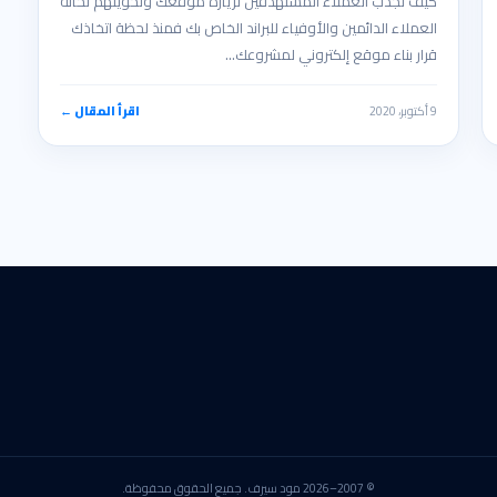
كيف تجذب العملاء المستهدفين لزيارة موقعك وتحويلهم لخانة
العملاء الدائمين والأوفياء للبراند الخاص بك فمنذ لحظة اتخاذك
قرار بناء موقع إلكتروني لمشروعك…
9 أكتوبر، 2020
اقرأ المقال ←
© 2007–2026 مود سيرف. جميع الحقوق محفوظة.