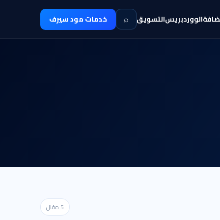
⌕
ضافة
الووردبريس
التسويق
خدمات مود سيرف
5 مقال