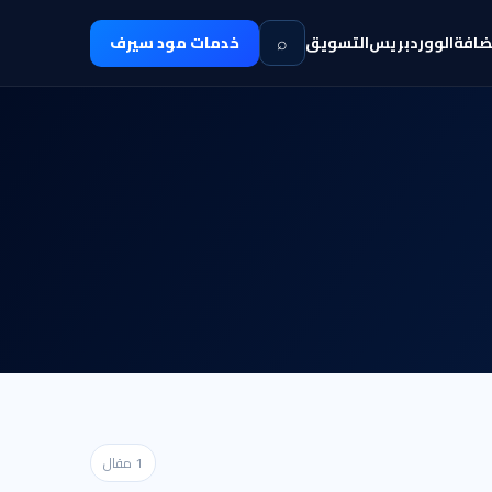
⌕
ضافة
الووردبريس
التسويق
خدمات مود سيرف
1 مقال