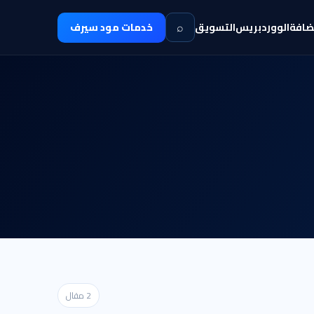
⌕
ضافة
الووردبريس
التسويق
خدمات مود سيرف
2 مقال